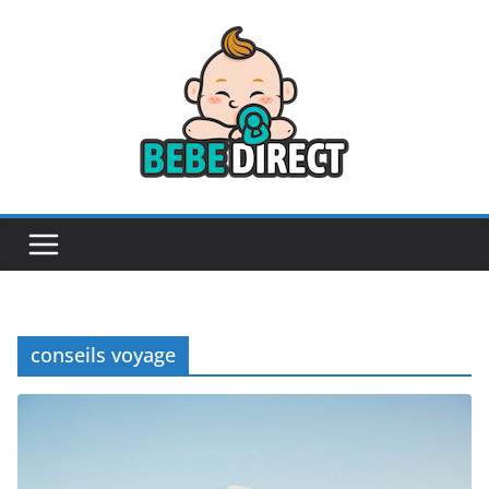
Passer
au
contenu
conseils voyage