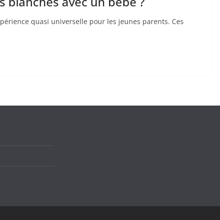
s blanches avec un bébé ?
xpérience quasi universelle pour les jeunes parents. Ces