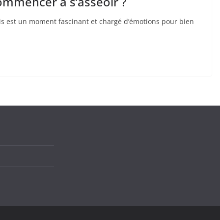
commencer à s’asseoir ?
is est un moment fascinant et chargé d’émotions pour bien