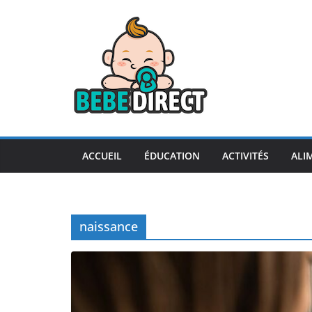
Passer
au
contenu
ACCUEIL
ÉDUCATION
ACTIVITÉS
ALI
naissance