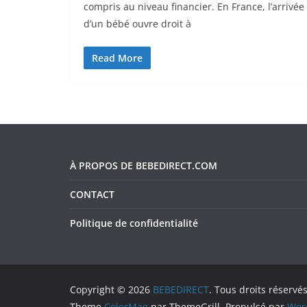
compris au niveau financier. En France, l’arrivée
d’un bébé ouvre droit à
Read More
À PROPOS DE BEBEDIRECT.COM
CONTACT
Politique de confidentialité
Copyright © 2026
BEBEDIRECT
. Tous droits réservés
Theme
ColorMag
par ThemeGrill. Propulsé par
Wor